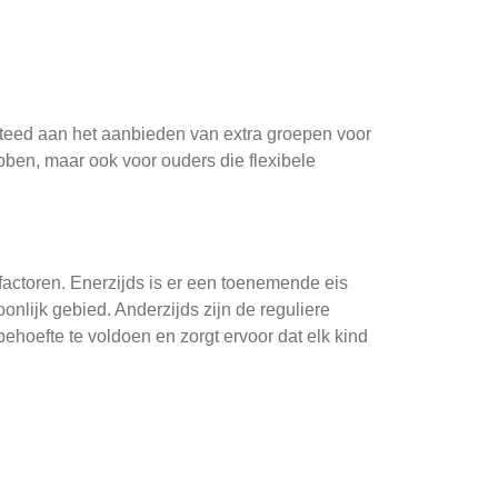
steed aan het aanbieden van extra groepen voor
ebben, maar ook voor ouders die flexibele
actoren. Enerzijds is er een toenemende eis
nlijk gebied. Anderzijds zijn de reguliere
ehoefte te voldoen en zorgt ervoor dat elk kind
er individuele aandacht, wat belangrijk is
ibeler leerprogramma dat kan worden