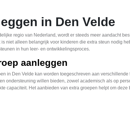
leggen in Den Velde
elijke regio van Nederland, wordt er steeds meer aandacht be
t is niet alleen belangrijk voor kinderen die extra steun nodig h
eunen in hun leer- en ontwikkelingsproces.
roep aanleggen
en in Den Velde kan worden toegeschreven aan verschillende f
en ondersteuning willen bieden, zowel academisch als op persoo
kte capaciteit. Het aanbieden van extra groepen helpt om deze b
deren
 voordelen voor kinderen in Den Velde. Ten eerste biedt het me
 ontwikkelingsachterstanden hebben. Tweede biedt het een flex